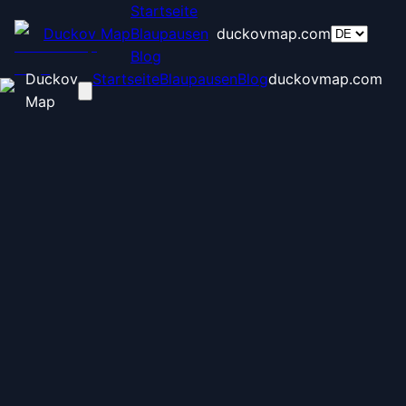
Startseite
Duckov Map
Blaupausen
duckovmap.com
Blog
Duckov
Startseite
Blaupausen
Blog
duckovmap.com
Map