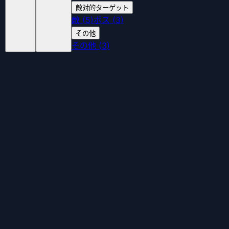
敵対的ターゲット
敵
(
5
)
ボス
(
3
)
その他
その他
(
3
)