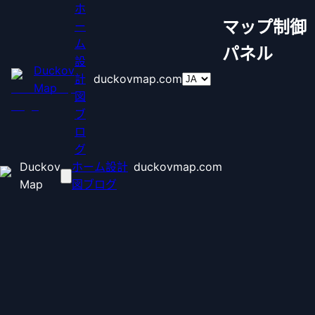
ホ
マップ制御
ー
ム
パネル
設
Duckov
計
duckovmap.com
Map
図
ブ
ロ
グ
Duckov
ホーム
設計
duckovmap.com
Map
図
ブログ