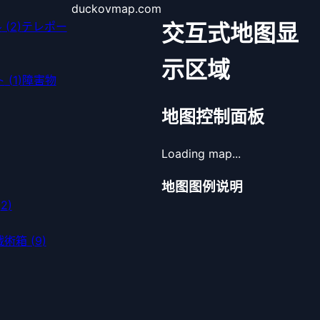
duckovmap.com
ル
(
2
)
テレポー
交互式地图显
示区域
ト
(
1
)
障害物
地图控制面板
Loading map...
地图图例说明
(
2
)
戦術箱
(
9
)