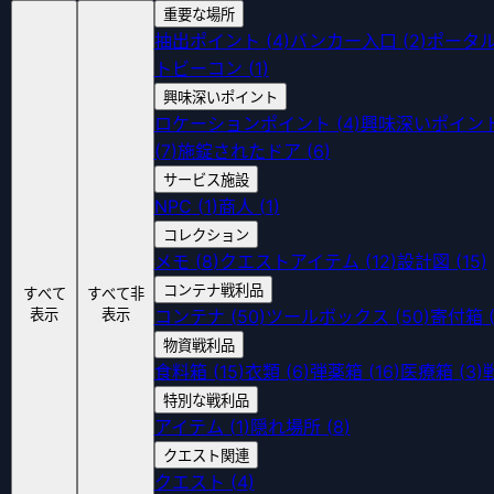
重要な場所
抽出ポイント
(
4
)
バンカー入口
(
2
)
ポータ
トビーコン
(
1
)
興味深いポイント
ロケーションポイント
(
4
)
興味深いポイン
(
7
)
施錠されたドア
(
6
)
サービス施設
NPC
(
1
)
商人
(
1
)
コレクション
メモ
(
8
)
クエストアイテム
(
12
)
設計図
(
15
)
コンテナ戦利品
すべて
すべて非
コンテナ
(
50
)
ツールボックス
(
50
)
寄付箱
表示
表示
物資戦利品
食料箱
(
15
)
衣類
(
6
)
弾薬箱
(
16
)
医療箱
(
3
)
特別な戦利品
アイテム
(
1
)
隠れ場所
(
8
)
クエスト関連
クエスト
(
4
)